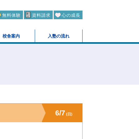
無料体験
資料請求
心の成長
校舎案内
入塾の流れ
6/7
(日)
。