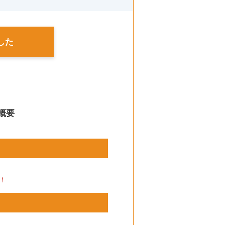
した
概要
！