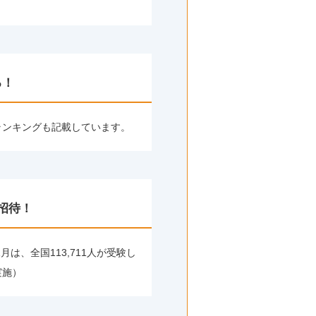
る！
ランキングも記載しています。
招待！
月は、全国113,711人が受験し
実施）