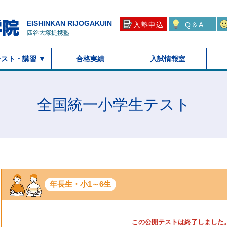
EISHINKAN RIJOGAKUIN
入塾申込
Q＆A
四谷大塚提携塾
スト・講習 ▼
合格実績
入試情報室
全国統一小学生テスト
年長生・
小1～6生
この公開テストは終了しました