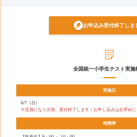
お申込み受付終了しま
全国統一小学生テスト実施
実施日
6/7（日）
※定員になり次第、受付終了します
！お申し込みはお早めに
時間帯
【年長生】9：00 ～ 10：00