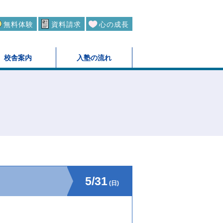
無料体験
資料請求
心の成長
校舎案内
入塾の流れ
5/31
(日)
。