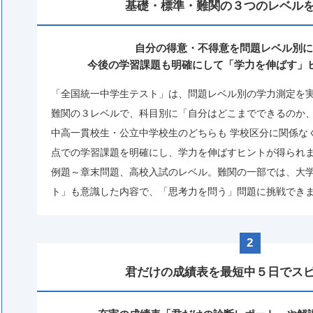
基礎・標準・難関の
３つのレベル
自分の得意・不得意を問題レベル別に
今後の学習課題も明確にして
「学⼒を伸ばす」
「全国統一中学生テスト」は、問題レベル別の学力測定を
難関の３レベルで、科目別に「自分はどこまでできるのか
中⾼⼀貫校⽣・公⽴中学校⽣のどちらも 学校区分に関係な
点での学習課題を明確にし、学⼒を伸ばすヒントが得られ
例題～章末問題、高校入試のレベル。難関の一部では、大
ト」も意識した内容で、「思考力を問う」問題に挑戦でき
2
君だけの成績表を
最短中５⽇でス