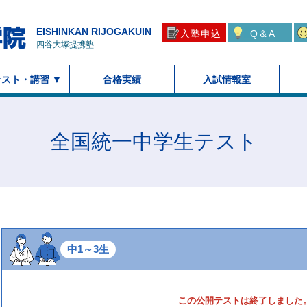
EISHINKAN RIJOGAKUIN
入塾申込
Q＆A
四谷大塚提携塾
スト・講習 ▼
合格実績
入試情報室
全国統一中学生テスト
中1～3生
この公開テストは終了しました