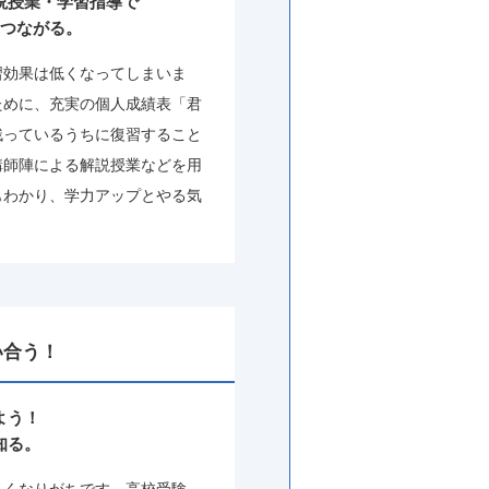
説授業・学習指導で
つながる。
習効果は低くなってしまいま
ために、充実の個人成績表「君
残っているうちに復習すること
講師陣による解説授業などを用
もわかり、学力アップとやる気
い合う！
よう！
知る。
多くなりがちです。高校受験