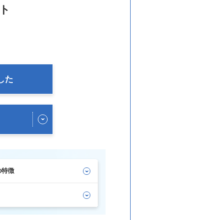
ト
した
の特徴