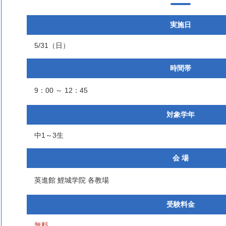
実施日
5/31（日）
時間帯
9：00 ～ 12：45
対象学年
中1～3生
会 場
英進館 鯉城学院 各教場
受験料金
無料