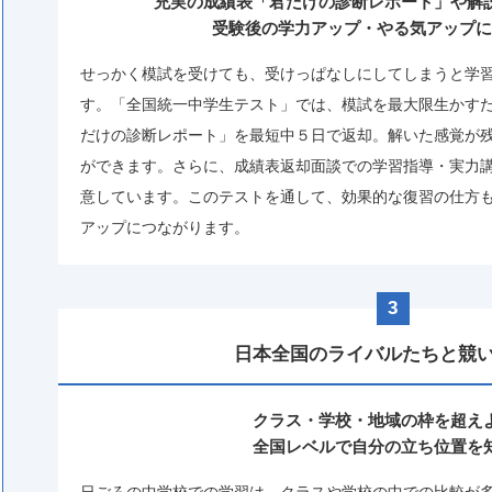
充実の成績表「君だけの診断レポート」や
解
受験後の
学力アップ・やる気アップに
せっかく模試を受けても、受けっぱなしにしてしまうと学
す。「全国統一中学生テスト」では、模試を最大限生かす
だけの診断レポート」を最短中５日で返却。解いた感覚が
ができます。さらに、成績表返却面談での学習指導・実力
意しています。このテストを通して、効果的な復習の仕方
アップにつながります。
3
⽇本全国の
ライバルたちと競
クラス・学校・地域の枠を超え
全国レベルで自分の立ち位置を
日ごろの中学校での学習は、クラスや学校の中での比較が